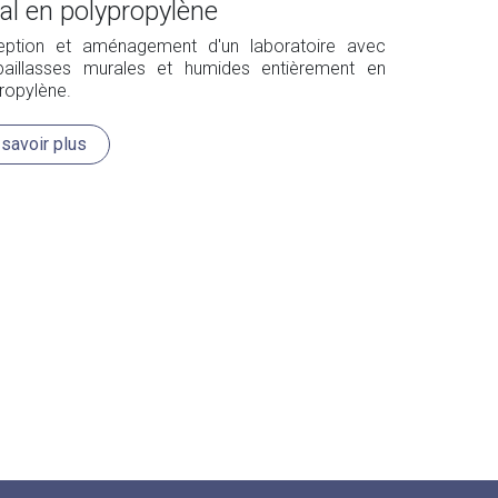
al en polypropylène
eption et aménagement d'un laboratoire avec
aillasses murales et humides entièrement en
ropylène.
ans de travail inclinés vers les bacs pour faciliter
cuation d’eau.
 savoir plus