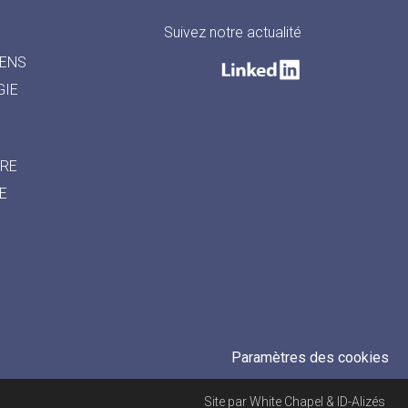
Suivez notre actualité
IENS
GIE
IRE
E
Paramètres des cookies
Site par
White Chapel
&
ID-Alizés