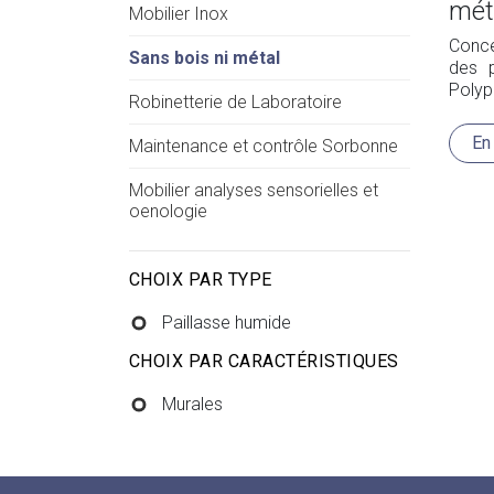
mét
Mobilier Inox
Conc
Sans bois ni métal
des p
Polyp
Robinetterie de Laboratoire
Les pl
l’éva
En
Maintenance et contrôle Sorbonne
Mobilier analyses sensorielles et
oenologie
CHOIX PAR TYPE
Paillasse humide
CHOIX PAR CARACTÉRISTIQUES
Murales