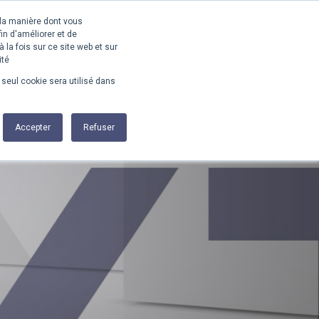
 la manière dont vous
S
RÉFÉRENCES
CATALOGUES
CONTACT
in d'améliorer et de
 la fois sur ce site web et sur
ité
n seul cookie sera utilisé dans
Accepter
Refuser
ni métal